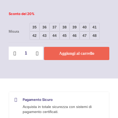
Sconto del 20%
35
36
37
38
39
40
41
Misura
42
43
44
45
46
47
48
Scarpe
Aggiungi al carrello
antinfortunistiche
U-
Power
Red
Industry
Oslo
S1P
quantità
Pagamento Sicuro
Acquista in totale sicurezza con sistemi di
pagamento certificati.