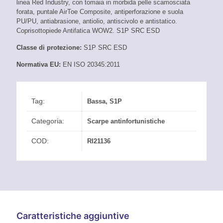
linea Red Industry, con tomaia in morbida pelle scamosciata
forata, puntale AirToe Composite, antiperforazione e suola
PU/PU, antiabrasione, antiolio, antiscivolo e antistatico.
Coprisottopiede Antifatica WOW2. S1P SRC ESD
Classe di protezione:
S1P SRC ESD
Normativa EU:
EN ISO 20345:2011
Tag:
Bassa
,
S1P
Categoria:
Scarpe antinfortunistiche
COD:
RI21136
Caratteristiche aggiuntive