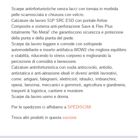
Scarpe antinfortunistiche senza lacci con tomaia in morbida
pelle scamosciata e chiusura con velcro.
Calzature da lavoro S1P SRC ESD con puntale Airtoe
Composite e sistema anti-perforazione Save & Flex Plus
totalmente “No Metal” che garantiscono sicurezza e protezione
della punta e della pianta del piede.
Scarpe da lavoro leggere e comode con sottopiede
automodellante e inserto antifatica WOW2 che migliora equilibrio
e stabilità, riducendo lo stress corporeo e migliorando la
percezione di comodità e benessere.
Calzature antinfortunistica con suola antiscivolo, antiolio,
antistatica e anti-abrasione ideali in diversi ambiti lavorativi,
come: artigiani, falegnami, elettricisti, idraulici, imbianchini,
operai, benzinai, meccanici e gommisti, agricoltura e giardineria,
trasporti & logistica, cantiere e muratore.
Scarpe da lavoro uomo e donna.
Per le spedizioni ci affidiamo a
SPEDISCIMI
Trova altri prodotti in questa
sezione