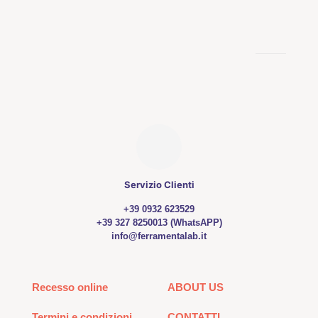
varianti.
Le
opzioni
possono
essere
scelte
nella
pagina
del
prodotto
Servizio Clienti
+39 0932 623529
+39 327 8250013 (WhatsAPP)
info@ferramentalab.it
Recesso online
ABOUT US
Termini e condizioni
CONTATTI