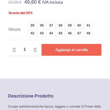
49,60
€
IVA Inclusa
62,00
€
Sconto del 20%
35
36
37
38
39
40
41
Misura
42
43
44
45
46
47
48
Scarpe
Aggiungi al carrello
antinfortunistiche
U-
Power
Red
Industry
Oslo
S1P
quantità
Descrizione Prodotto
Scarpe antinfortunistiche basse, leggere e comode U-Power della