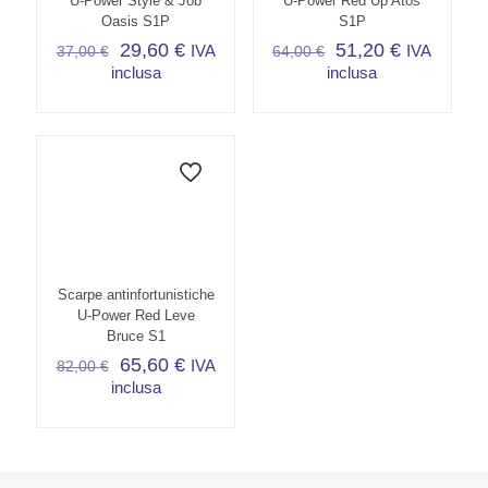
U-Power Style & Job
U-Power Red Up Atos
Oasis S1P
S1P
29,60
€
51,20
€
IVA
IVA
37,00
€
64,00
€
inclusa
inclusa
Questo
Questo
prodotto
prodotto
ha
ha
più
più
varianti.
varianti.
Le
Le
opzioni
opzioni
possono
possono
essere
essere
scelte
scelte
Scarpe antinfortunistiche
nella
nella
U-Power Red Leve
pagina
pagina
Bruce S1
del
del
65,60
€
IVA
82,00
€
prodotto
prodotto
inclusa
Questo
prodotto
ha
più