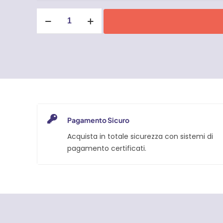
Pantaloni
lunghi
Uomo
Carhartt
Force
-
106594
quantità
Pagamento Sicuro
Acquista in totale sicurezza con sistemi di
pagamento certificati.