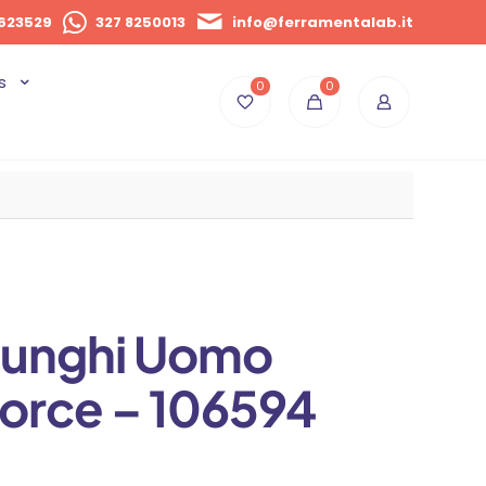
623529
327 8250013
info@ferramentalab.it
s
0
0
 lunghi Uomo
Force – 106594