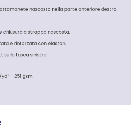
portamonete nascosto nella parte anteriore destra.
e chiusura a strappo nascosta.
zzata e rinforzata con elastan.
 sulla tasca sinistra.
/yd² – 251 gsm.
e