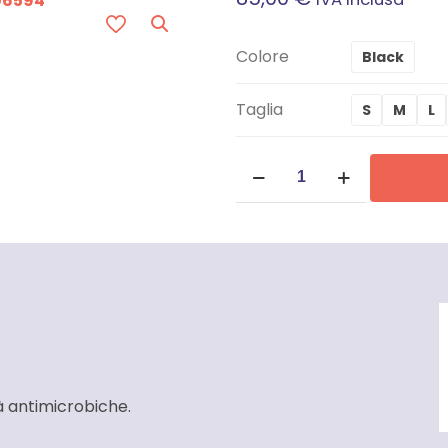
Colore
Black
Taglia
S
M
L
Pantaloni
lunghi
Uomo
Carhartt
Force
-
106594
quantità
 antimicrobiche.