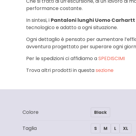
Che si tratti di un’escursione, di un lavoro d
performance costante.
In sintesi, i
Pantaloni lunghi Uomo Carhartt 
tecnologico e adatto a ogni situazione.
Ogni dettaglio è pensato per aumentare l’effic
avventura progettato per superare ogni giorna
Per le spedizioni ci affidiamo a
SPEDISCIMI
Trova altri prodotti in questa
sezione
Colore
Black
Taglia
S
M
L
XL