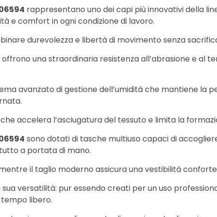
106594
rappresentano uno dei capi più innovativi della li
ità e comfort in ogni condizione di lavoro.
inare durevolezza e libertà di movimento senza sacrificar
o, offrono una straordinaria resistenza all’abrasione e a
tema avanzato di gestione dell’umidità che mantiene la pel
rnata.
, che accelera l’asciugatura del tessuto e limita la formazi
106594
sono dotati di tasche multiuso capaci di accoglie
utto a portata di mano.
, mentre il taglio moderno assicura una vestibilità confor
 sua versatilità: pur essendo creati per un uso profession
 tempo libero.