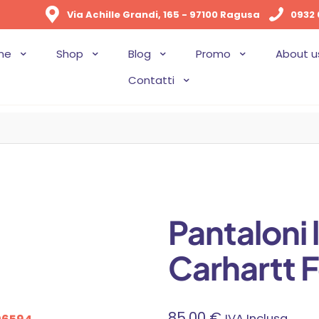
Via Achille Grandi, 165 - 97100 Ragusa
0932 
me
Shop
Blog
Promo
About u
Contatti
Pantaloni
Carhartt 
85,00
€
IVA Inclusa