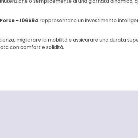
i manutenzione o semplicemente di una giornata dinamica, q
Force – 106594
rappresentano un investimento intelligen
ienza, migliorare la mobilità e assicurare una durata sup
ta con comfort e solidità.