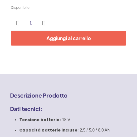
Disponibile
Martello
tassellatore
a
batteria
Aggiungi al carrello
compatto
e
leggero
18
V
quantità
Descrizione Prodotto
Dati tecnici:
Tensione batteria:
18 V
Capacità batterie incluse:
2,5 / 5,0 / 8,0 Ah