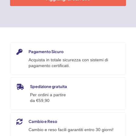
compatto
e
leggero
18
V
quantità
Pagamento Sicuro
Acquista in totale sicurezza con sistemi di
pagamento certificati.
Spedizione gratuita
Per ordini a partire
da €59,90
Cambio e Reso
Cambio e reso facili garantiti entro 30 giorni!