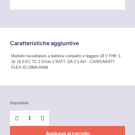
Caratteristiche aggiuntive
Martello tassellatore a batteria compatto e leggero 18 V FHE 1-
16 18.0-EC TC 2.5/Set 2 BATT. DA 2.5 AH – CARICABATT
FLEX ID-J3MA-R44K
Disponibile
Martello
tassellatore
a
batteria
Aggiungi al carrello