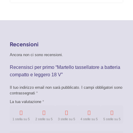
Recensioni
Ancora non ci sono recensioni.
Recensisci per primo “Martello tassellatore a batteria
compatto e leggero 18 V”
Il tuo indirizzo email non sarà pubblicato.
I campi obbligatori sono
contrassegnati
*
La tua valutazione
*
1 stella su 5
2 stelle su 5
3 stelle su 5
4 stelle su 5
5 stelle su 5