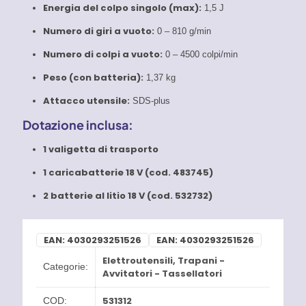
Energia del colpo singolo (max):
1,5 J
Numero di giri a vuoto:
0 – 810 g/min
Numero di colpi a vuoto:
0 – 4500 colpi/min
Peso (con batteria):
1,37 kg
Attacco utensile:
SDS-plus
Dotazione inclusa:
1 valigetta di trasporto
1 caricabatterie 18 V (cod. 483745)
2 batterie al litio 18 V (cod. 532732)
EAN:
4030293251526
EAN:
4030293251526
Elettroutensili
,
Trapani -
Categorie:
Avvitatori - Tassellatori
531312
COD: