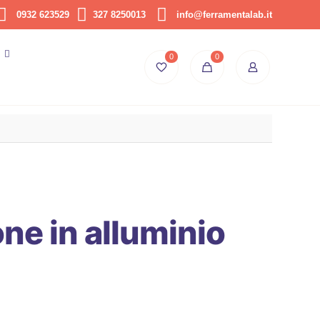
0932 623529
327 8250013
info@ferramentalab.it
0
0
ne in alluminio