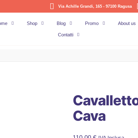
Via Achille Grandi, 165 - 97100 Ragusa
ome
Shop
Blog
Promo
About us
Contatti
Cavalletto
Cava
110,00
€
IVA Inclusa