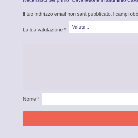
Recensisci per primo “Cavallettone in alluminio Cav
Il tuo indirizzo email non sarà pubblicato.
I campi obb
La tua valutazione
*
Nome
*