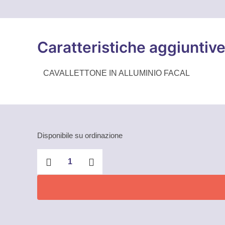
Caratteristiche aggiuntiv
CAVALLETTONE IN ALLUMINIO FACAL
Disponibile su ordinazione
Cavallettone
in
alluminio
Cava
quantità