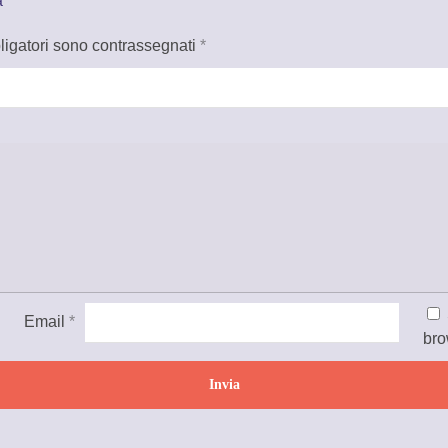
a”
ligatori sono contrassegnati
*
Email
*
bro