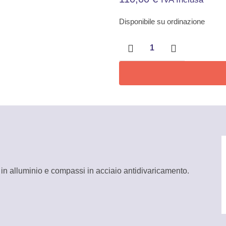
Disponibile su ordinazione
Cavallettone
in
alluminio
Cava
quantità
 in alluminio e compassi in acciaio antidivaricamento.