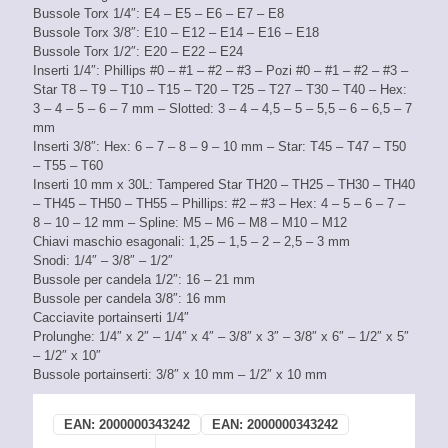
Bussole Torx 1/4″: E4 – E5 – E6 – E7 – E8
Bussole Torx 3/8″: E10 – E12 – E14 – E16 – E18
Bussole Torx 1/2″: E20 – E22 – E24
Inserti 1/4″: Phillips #0 – #1 – #2 – #3 – Pozi #0 – #1 – #2 – #3 –
Star T8 – T9 – T10 – T15 – T20 – T25 – T27 – T30 – T40 – Hex:
3 – 4 – 5 – 6 – 7 mm – Slotted: 3 – 4 – 4,5 – 5 – 5,5 – 6 – 6,5 – 7
mm
Inserti 3/8″: Hex: 6 – 7 – 8 – 9 – 10 mm – Star: T45 – T47 – T50
– T55 – T60
Inserti 10 mm x 30L: Tampered Star TH20 – TH25 – TH30 – TH40
– TH45 – TH50 – TH55 – Phillips: #2 – #3 – Hex: 4 – 5 – 6 – 7 –
8 – 10 – 12 mm – Spline: M5 – M6 – M8 – M10 – M12
Chiavi maschio esagonali: 1,25 – 1,5 – 2 – 2,5 – 3 mm
Snodi: 1/4″ – 3/8″ – 1/2″
Bussole per candela 1/2″: 16 – 21 mm
Bussole per candela 3/8″: 16 mm
Cacciavite portainserti 1/4″
Prolunghe: 1/4″ x 2″ – 1/4″ x 4″ – 3/8″ x 3″ – 3/8″ x 6″ – 1/2″ x 5″
– 1/2″ x 10″
Bussole portainserti: 3/8″ x 10 mm – 1/2″ x 10 mm
EAN:
2000000343242
EAN:
2000000343242