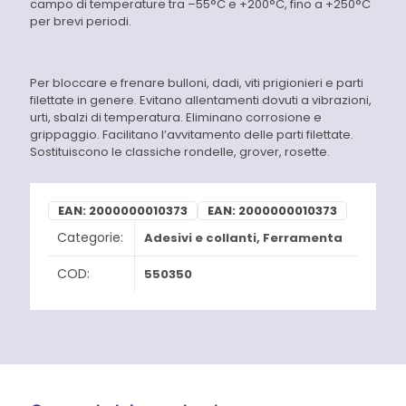
campo di temperature tra –55°C e +200°C, fino a +250°C
per brevi periodi.
Per bloccare e frenare bulloni, dadi, viti prigionieri e parti
filettate in genere. Evitano allentamenti dovuti a vibrazioni,
urti, sbalzi di temperatura. Eliminano corrosione e
grippaggio. Facilitano l’avvitamento delle parti filettate.
Sostituiscono le classiche rondelle, grover, rosette.
EAN:
2000000010373
EAN:
2000000010373
Categorie:
Adesivi e collanti
,
Ferramenta
COD:
550350