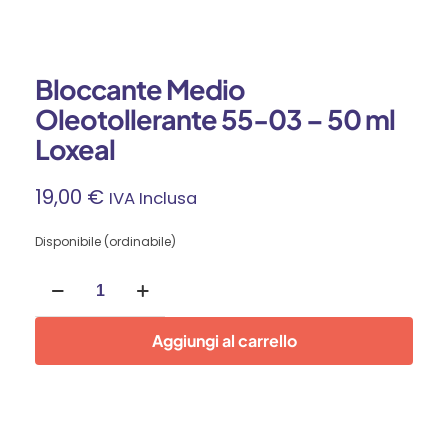
Bloccante Medio
Oleotollerante 55-03 – 50 ml
Loxeal
19,00
€
IVA Inclusa
Disponibile (ordinabile)
Bloccante
Medio
Oleotollerante
55-
Aggiungi al carrello
03
-
50
ml
Loxeal
quantità