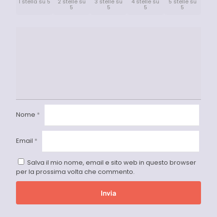
1 stella su 5
2 stelle su
3 stelle su
4 stelle su
5 stelle su
5
5
5
5
Nome
*
Email
*
Salva il mio nome, email e sito web in questo browser
per la prossima volta che commento.