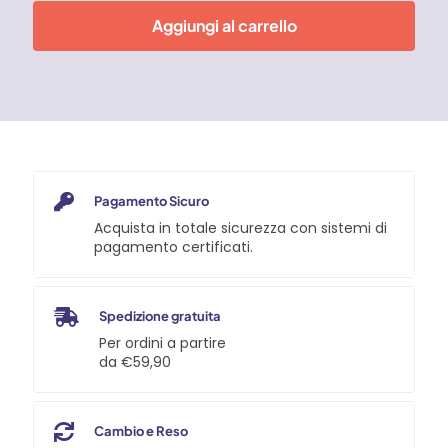
55-
Aggiungi al carrello
03
-
50
ml
Loxeal
quantità
Pagamento Sicuro
Acquista in totale sicurezza con sistemi di
pagamento certificati.
Spedizione gratuita
Per ordini a partire
da €59,90
Cambio e Reso